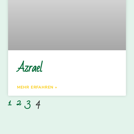
Azrael
MEHR ERFAHREN »
1
2
3
4