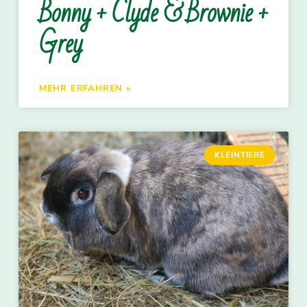
Bonny + Clyde & Brownie +
Grey
MEHR ERFAHREN »
KLEINTIERE